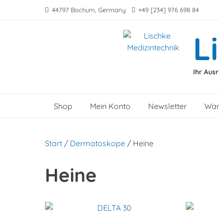
Skip
44797 Bochum, Germany
+49 [234] 976 698 84
to
content
L
Ihr Aus
Shop
Mein Konto
Newsletter
War
Start
/
Dermatoskope
/ Heine
Heine