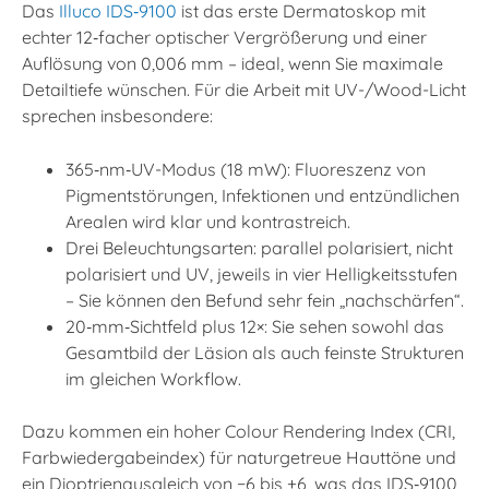
Das
Illuco IDS‑9100
ist das erste Dermatoskop mit
echter 12‑facher optischer Vergrößerung und einer
Auflösung von 0,006 mm – ideal, wenn Sie maximale
Detailtiefe wünschen. Für die Arbeit mit UV-/Wood-Licht
sprechen insbesondere:​
365‑nm‑UV-Modus (18 mW): Fluoreszenz von
Pigmentstörungen, Infektionen und entzündlichen
Arealen wird klar und kontrastreich.​
Drei Beleuchtungsarten: parallel polarisiert, nicht
polarisiert und UV, jeweils in vier Helligkeitsstufen
– Sie können den Befund sehr fein „nachschärfen“.
20‑mm‑Sichtfeld plus 12×: Sie sehen sowohl das
Gesamtbild der Läsion als auch feinste Strukturen
im gleichen Workflow.​
Dazu kommen ein hoher Colour Rendering Index (CRI,
Farbwiedergabeindex) für naturgetreue Hauttöne und
ein Dioptrienausgleich von −6 bis +6, was das IDS‑9100